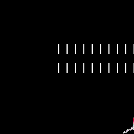
| | | | | | | | | 
| | | | | | | | | 