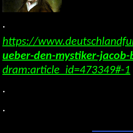
.
https://www.deutschlandfu
ueber-den-mystiker-jacob-
dram:article_id=473349#-1
.
.
_______