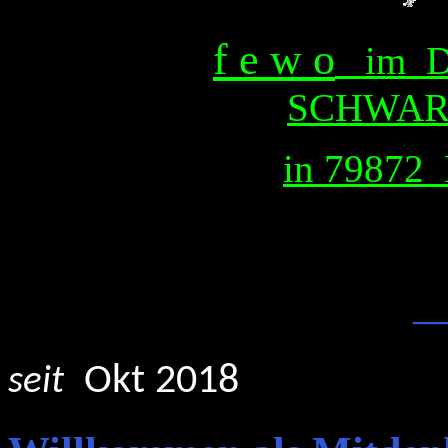
f e w o
i
m D
SCHWA
in 79872 
_
Okt 2018
seit