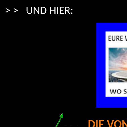
> > UND HIER:
. . .
DIE
VON