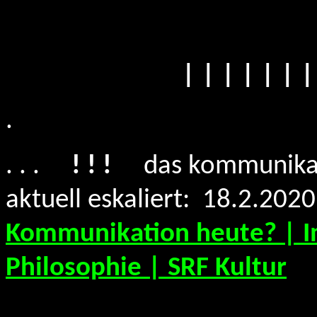
| | | | | | |
.
. . .
! ! !
das kommunikati
aktuell eskaliert: 18.2.20
Kommunikation heute? | I
Philosophie | SRF Kultur
.