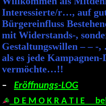
Willkommen als Mitden
Interessierte/r…, auf g
Bürgereinfluss Bestehen
mit Widerstands-, sond
Gestaltungswillen – – -,
als es jede Kampagnen-
vermöchte…!!
–
Eröffnungs-LOG
D E M O K R A T I E be