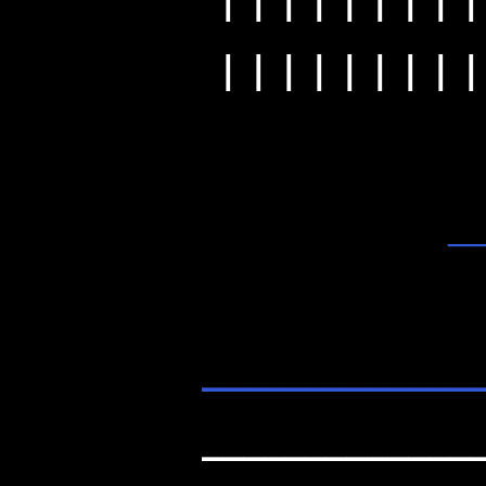
| | | | | | | | |
| | | | | | | | |
_
_____________
_____________