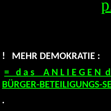
p
! MEHR DEMOKRATIE :
= d a s A N L I E G E N 
BÜRGER-BETEILIGUNGS-S
.