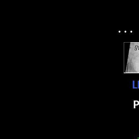
. . 
L
P