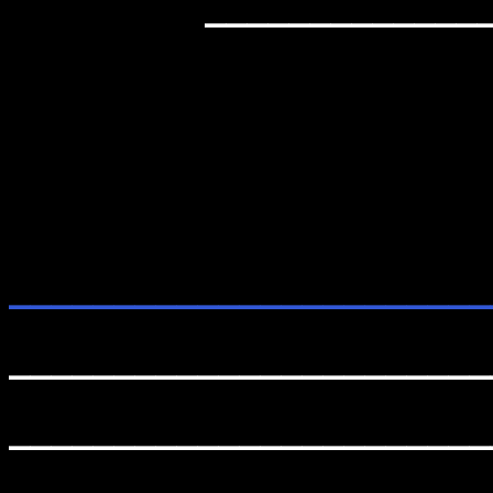
_____________
_______________________
_______________________
_______________________