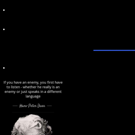
.
.
_______
.