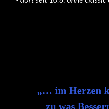
- dort seit 10.8. ohne classi
„… im Herzen kü
zu was Besser